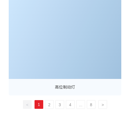
高位制动灯
1
<
2
3
4
...
8
>