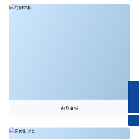
0519-83245528
dina.pu@cn-jiuding.com
前侧饰板