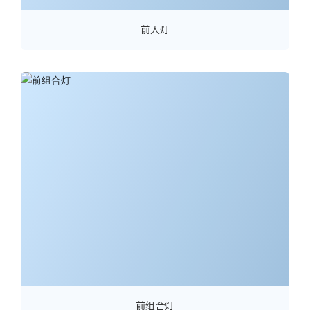
前大灯
前组合灯