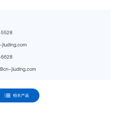
5528
iuding.com
6628
cn-jiuding.com
相关产品