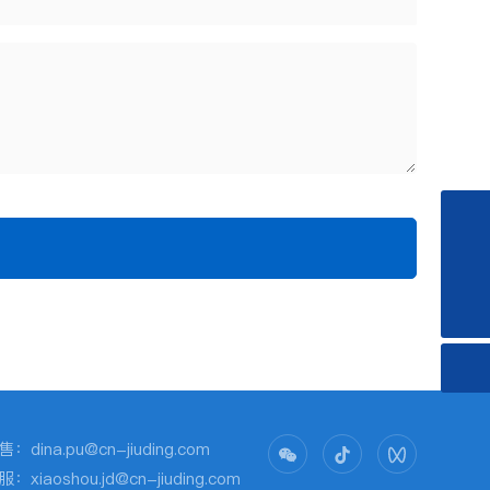
0519-83245528
dina.pu@cn-jiuding.com
售：
dina.pu@cn-jiuding.com
服：
xiaoshou.jd@cn-jiuding.com