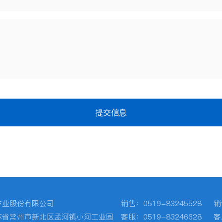
提交信息
车业股份有限公司
销售：
0519-83245528
销
苏省常州市新北区孟河镇小河工业园
客服：0519-83246628
客